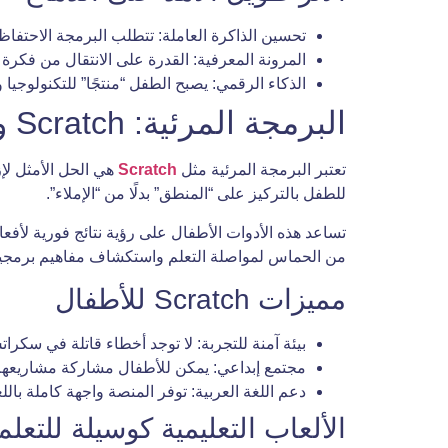
تحسين الذاكرة العاملة: تتطلب البرمجة الاحتفاظ
المرونة المعرفية: القدرة على الانتقال من فكر
الذكاء الرقمي: يصبح الطفل “منتجًا” للتكنولوجيا
البرمجة المرئية: Scratch والألعاب التعليمية
تعتبر البرمجة المرئية مثل
Scratch
هي الحل الأمثل لإز
للطفل بالتركيز على “المنطق” بدلًا من “الإملاء”.
تساعد هذه الأدوات الأطفال على رؤية نتائج فورية لأفع
من الحماس لمواصلة التعلم واستكشاف مفاهيم برمجية 
مميزات Scratch للأطفال
بيئة آمنة للتجربة: لا توجد أخطاء قاتلة في سكرا
مجتمع إبداعي: يمكن للأطفال مشاركة مشاريعهم
دعم اللغة العربية: توفر المنصة واجهة كاملة بال
الألعاب التعليمية كوسيلة للتعلم