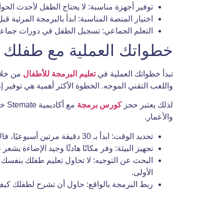
توفير أجهزة مناسبة: لا يحتاج الطفل لأحدث الحو
اختيار المنصة المناسبة: ابدأ بالبرمجة المرئية ق
التعلم الجماعي: تسجيل الطفل في دورات جماعي
خطواتك العملية مع طفلك ا
تبدأ خطواتك العملية في
تعليم البرمجة للأطفال
من خلال
واللعب التقني الموجه. الخطوة الأكثر أهمية هي توفير
لذلك يعتبر حجز
كورس برمجة
مع 
والأعمار.
تحديد الوقت: ابدأ بـ 30 دقيقة مرتين أسبوعيًا، فالاستمرارية أهم بكثير من عدد الساعات الطويل في جلسة واحدة.
تجهيز البيئة: وفر مكانًا هادئًا وجيد الإضاءة يشعر
البحث عن التوجيه: لا تحاول تعليم طفلك بنفسك
الأولى.
ربط البرمجة بالواقع: حاول أن تشرح لطفلك كيف 