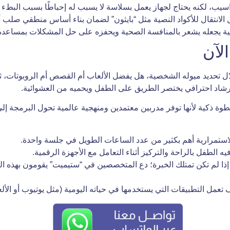
اسيب، لكنه يحتاج لجهاز يعمل بسلاسة لا يسبب له إحباطًا بسبب البطء ا
بل الانتقال للأكواد النصية مثل “بايثون” لضمان بناء أساس منطقي صلب أول
ة يجعله يشعر بالمنافسة الصحية ويحفزه على حل المشكلات بمساعدة أ
لآن
 تحديد ميوله الشخصية، هل يفضل الألعاب أم القصص أم الروبوتات،
 إرشاد احترافي يختصر الطريق على الطفل ويحميه من العشوائية.
أكاديمية Stemate خطوة ذكية لأنها توفر مدربين معتمدين ومنهجية عالمية تحول ا
 فيه الطفل بالراحة والتركيز أثناء التعامل مع الأجهزة الرقمية.
 إذا لم تكن تمتلك الخبرة؛ دع المتخصصين في “ستيميت” يقومون بهذه 
تعمل التطبيقات التي يستخدمها في حياته اليومية (مثل يوتيوب أو ال