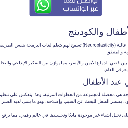
أطفال والكودينج
تؤكد الدراسات العصبية أن أدمغة الأطفال تتمتع بمرونة عالية (Neuroplasticity) تس
ية والمنطق.
ين فصي الدماغ الأيمن والأيسر، مما يوازن بين التفكير الإبداعي والتح
لمعرفي العام.
ي عند الأطفال
نتيجة هي محصلة لمجموعة من الخطوات المرتبة، وهذا ينعكس على تنظيمه
د، يضطر الطفل للبحث عن السبب وإصلاحه، وهو ما ينمي لديه الصبر وال
لى تخيل أشياء غير موجودة ماديًا وتجسيدها في عالم رقمي، مما يرفع 