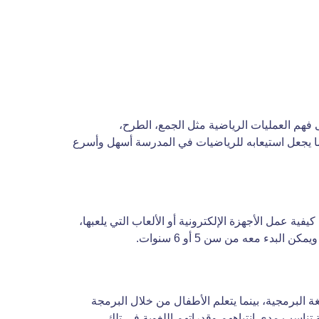
 فهم العمليات الرياضية مثل الجمع، الطرح،
ا يجعل استيعابه للرياضيات في المدرسة أسهل وأسرع
ية عمل الأجهزة الإلكترونية أو الألعاب التي يلعبها،
ء معه من سن 5 أو 6 سنوات.
 خلال كتابة الأكواد النصية (Text-based) والتركيز على قواعد اللغة البرمجية، بينما يتعلم الأطفال من خلال البرمجة
ترفيهية تناسب مدى انتباههم وقدراتهم اللغوية في تلك