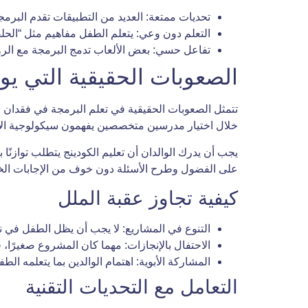
تحديات ممتعة: العديد من التطبيقات تقدم البرم
التعلم دون وعي: يتعلم الطفل مفاهيم مثل “الحلقات التكرارية” (Loops) و”الجمل الشرطية” (If Statements) وهو يظن أنه ي
تفاعل حسي: بعض الألعاب تدمج البرمجة مع الروبو
الصعوبات الحقيقية التي يوا
تتمثل الصعوبات الحقيقية في تعلم البرمجة في فقدان ا
خلال اختيار مدرسين متخصصين يفهمون سيكولوجية ال
يجب أن يدرك الوالدان أن تعليم الكودينج يتطلب توازنً
على الفضول وطرح الأسئلة دون خوف من الإجابات الخ
كيفية تجاوز عقبة الملل
التنوع في المشاريع: لا يجب أن يظل الطفل في ن
الاحتفال بالإنجازات: مهما كان المشروع صغيرًا، 
المشاركة الأبوية: اهتمام الوالدين بما يتعلمه 
التعامل مع التحديات التقنية