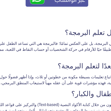
 تعلم البرمجة؟
في البرمجة، بل على العكس تمامًا؛ فالبرمجة هي التي تساعد الطفل على
قًا حيًا للأرقام في حركة الشخصيات أو حساب النقاط في اللعبة، مم
ا لتعلم البرمجة؟
اع تعليمات بسيطة مكونة من خطوتين أو ثلاث، وإذا أظهر فضولًا حول كيف
 فهذه مؤشرات قوية على أن عقله مهيأ لاستيعاب المنطق البرمجي، ويمكن البد
طفال والكبار؟
الفرق في “الوسيلة” وليس في “المنطق”؛ فالكبار يتعلمون من
على الصور والكتل، حيث يتم تبسيط المفاهيم المعقدة وتحويلها إلى ألعاب وتحديات 