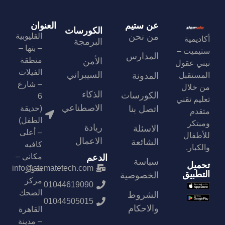
عن ستيم
العنوان
الكورسات
من نحن
القليوبية
أكاديمية
البرمجة
– بنها –
ستيميت –
المدارس
منطقة
الأمن
نبني عقول
الفيلات
السيبراني
المستقبل
المدونة
– شارع
من خلال
الذكاء
الكورسات
6
تعليم تقني
الاصطناعي
اتصل بنا
(حديقة
متقدم
الطفل)
ومبتكر
ريادة
الاسئلة
– أعلى
للأطفال
الاعمال
الشائعة
كافيه
والكبار.
مكاني –
الدعم
سياسة
تحميل
info@stematetech.com
بجوار
التطبيق
الخصوصية
مركز
01044619090
الضحك
الشروط
01044505015
والاحكام
القاهرة
– مدينة