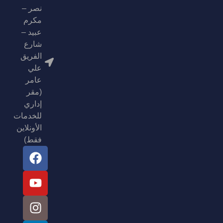
نصر –
مكرم
عبيد –
شارع
الفريق
علي
عامر
(مقر
إداري
للخدمات
الأونلاين
فقط)