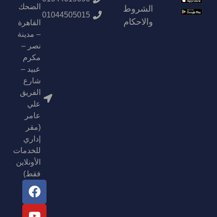
الضحك
الشروط
01044505015
والاحكام
القاهرة
– مدينة
نصر –
مكرم
عبيد –
شارع
الفريق
علي
عامر
(مقر
إداري
للخدمات
الأونلاين
فقط)