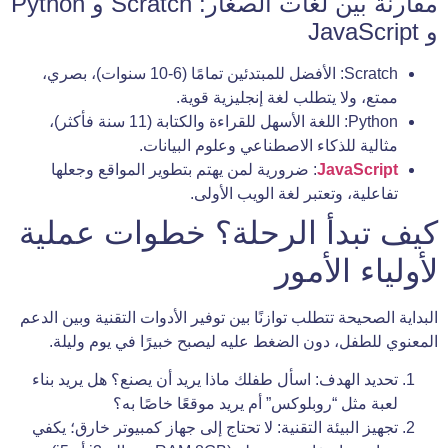
مقارنة بين لغات الصغار: Scratch و Python
و JavaScript
Scratch: الأفضل للمبتدئين تمامًا (6-10 سنوات)، بصري،
ممتع، ولا يتطلب لغة إنجليزية قوية.
Python: اللغة الأسهل للقراءة والكتابة (11 سنة فأكثر)،
مثالية للذكاء الاصطناعي وعلوم البيانات.
JavaScript
: ضرورية لمن يهتم بتطوير المواقع وجعلها
تفاعلية، وتعتبر لغة الويب الأولى.
كيف تبدأ الرحلة؟ خطوات عملية
لأولياء الأمور
البداية الصحيحة تتطلب توازنًا بين توفير الأدوات التقنية وبين الدعم
المعنوي للطفل، دون الضغط عليه ليصبح خبيرًا في يوم وليلة.
تحديد الهدف: اسأل طفلك ماذا يريد أن يصنع؟ هل يريد بناء
لعبة مثل “روبلوكس” أم يريد موقعًا خاصًا به؟
تجهيز البيئة التقنية: لا تحتاج إلى جهاز كمبيوتر خارق؛ يكفي