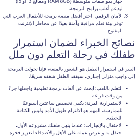
جهاز بمواصفات متوسطة (RAM 8GB ومعالج i3 أو i5)
ليدعم أغلب برامج البرمجة.
الأمان الرقمي: اختر أفضل منصة برمجة للأطفال العرب التي
توفر بيئة تعلم مراقبة وآمنة بعيدًا عن مخاطر الإنترنت
المفتوح.
نصائح الخبراء لضمان استمرار
طفلك في رحلة التعلم دون ملل
السر في استمرار الطفل هو الشعور بالمتعة، فإذا تحولت البرمجة
إلى واجب منزلي إجباري، سيفقد الطفل شغفه سريعًا.
التعلم باللعب: ابحث عن ألعاب برمجة تعليمية واجعلها جزءًا
من وقت فراغه.
الاستمرارية المرنة: يكفي تخصيص ساعتين أسبوعيًا
للممارسة، المهم هو الالتزام طويل الأمد وليس الكثافة
اللحظية.
الاحتفال بالإنجازات: عندما ينهي طفلك مشروعه الأول،
احتفل به واعرض عمله على الأهل والأصدقاء لتعزيز فخره