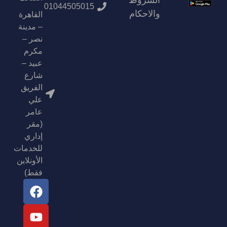
الشروط
01044505015
والاحكام
القاهرة
– مدينة
نصر –
مكرم
عبيد –
شارع
الفريق
علي
عامر
(مقر
إداري
للخدمات
الأونلاين
فقط)