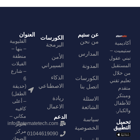
عن ستيم
العنوان
الكورسات
من نحن
القليوبية
أكاديمية
البرمجة
– بنها –
ستيميت –
المدارس
منطقة
الأمن
نبني عقول
الفيلات
السيبراني
المستقبل
المدونة
– شارع
من خلال
الذكاء
الكورسات
6
تعليم تقني
الاصطناعي
اتصل بنا
(حديقة
متقدم
الطفل)
ومبتكر
ريادة
الاسئلة
– أعلى
للأطفال
الاعمال
الشائعة
كافيه
والكبار.
مكاني –
الدعم
سياسة
تحميل
info@stematetech.com
بجوار
التطبيق
الخصوصية
مركز
01044619090
الضحك