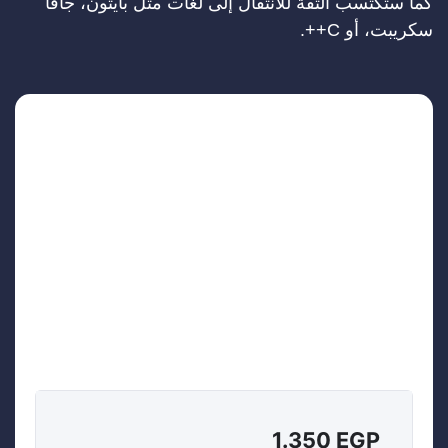
كما ستكتسب الثقة للانتقال إلى لغات مثل بايثون، جافا
سكريبت، أو C++.
1.350
EGP