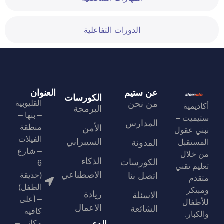
الدورات التفاعلية
عن ستيم
العنوان
الكورسات
من نحن
القليوبية
أكاديمية
البرمجة
– بنها –
ستيميت –
المدارس
منطقة
الأمن
نبني عقول
الفيلات
السيبراني
المستقبل
المدونة
– شارع
من خلال
الذكاء
الكورسات
6
تعليم تقني
الاصطناعي
اتصل بنا
(حديقة
متقدم
الطفل)
ومبتكر
ريادة
الاسئلة
– أعلى
للأطفال
الاعمال
الشائعة
كافيه
والكبار.
مكاني –