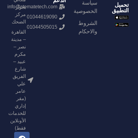
الدعم
سياسة
تحميل
info@stematetech.com
بجوار
التطبيق
الخصوصية
مركز
01044619090
الضحك
الشروط
01044505015
والاحكام
القاهرة
– مدينة
نصر –
مكرم
عبيد –
شارع
الفريق
علي
عامر
(مقر
إداري
للخدمات
الأونلاين
فقط)