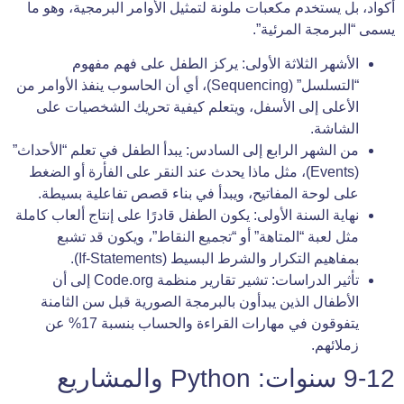
أكواد، بل يستخدم مكعبات ملونة لتمثيل الأوامر البرمجية، وهو ما
يسمى “البرمجة المرئية”.
الأشهر الثلاثة الأولى: يركز الطفل على فهم مفهوم
“التسلسل” (Sequencing)، أي أن الحاسوب ينفذ الأوامر من
الأعلى إلى الأسفل، ويتعلم كيفية تحريك الشخصيات على
الشاشة.
من الشهر الرابع إلى السادس: يبدأ الطفل في تعلم “الأحداث”
(Events)، مثل ماذا يحدث عند النقر على الفأرة أو الضغط
على لوحة المفاتيح، ويبدأ في بناء قصص تفاعلية بسيطة.
نهاية السنة الأولى: يكون الطفل قادرًا على إنتاج ألعاب كاملة
مثل لعبة “المتاهة” أو “تجميع النقاط”، ويكون قد تشبع
بمفاهيم التكرار والشرط البسيط (If-Statements).
تأثير الدراسات: تشير تقارير منظمة Code.org إلى أن
الأطفال الذين يبدأون بالبرمجة الصورية قبل سن الثامنة
يتفوقون في مهارات القراءة والحساب بنسبة 17% عن
زملائهم.
9-12 سنوات: Python والمشاريع