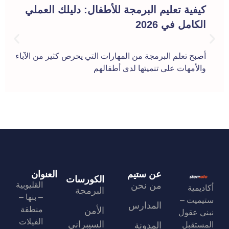
كيفية تعليم البرمجة للأطفال: دليلك العملي
الكامل في 2026
أصبح تعلم البرمجة من المهارات التي يحرص كثير من الآباء
والأمهات على تنميتها لدى أطفالهم
عن ستيم
العنوان
الكورسات
من نحن
القليوبية
أكاديمية
البرمجة
– بنها –
ستيميت –
المدارس
منطقة
الأمن
نبني عقول
الفيلات
السيبراني
المستقبل
المدونة