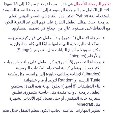
تعليم البرمجة للأطفال
في هذه المرحلة يحتاج من 12 إلى 18 شهرًا
للانتقال الكامل من البرمجة الرسومية إلى البرمجة النصية الحقيقية
باستخدام لغة Python. تعتبر هذه الفترة هي العصر الذهبي لتعلم
البرمجة، حيث يمتلك الطفل القدرة على فهم القواعد اللغوية للكود
مع الحفاظ على مستوى عالٍ من الإبداع في تصميم المشاريع.
مرحلة الانتقال (4 أشهر): يبدأ الطفل في فهم كيفية ترجمة
المكعبات البرمجية التي تعلمها سابقًا إلى كلمات إنجليزية
مكتوبة، ويتعلم أنواع البيانات مثل النصوص (Strings)
والأرقام (Integers).
مرحلة التخصص (6 أشهر): يركز الطفل على بناء خوارزميات
أكثر تعقيدًا، ويتعلم كيفية استخدام المكتبات البرمجية
(Libraries) لإضافة وظائف جاهزة إلى برامجه، مثل مكتبة
Turtle للرسم أو Random لتوليد أرقام عشوائية.
بناء التطبيقات (8 أشهر): بحلول نهاية هذه المدة، يستطيع
الطفل برمجة أدوات مفيدة مثل حاسبة متطورة، تطبيق
لمعرفة حالة الطقس، أو حتى تعديل كود الألعاب الشهيرة
مثل Minecraft.
تطوير المهارات الناعمة: بجانب الكود، يتعلم الطفل خلال هذه