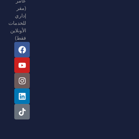
عامر
(مقر
إداري
للخدمات
الأونلاين
فقط)