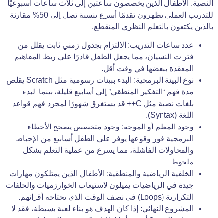
النصية. الأطفال الذين يخصصون ساعتين إلى ثلاث ساعات أسبوعيًا
للتدريب العملي يظهرون تقدمًا أسرع بنسبة تصل إلى 50% مقارنة
بالذين يكتفون بالتعلم النظري المتقطع.
عدد ساعات التدريب: الالتزام بجدول زمني ثابت يقلل من
فترات النسيان، مما يجعل الطفل قادرًا على ربط المفاهيم
المعقدة ببعضها في وقت أقل.
نوع البيئة البرمجية: البدء ببيئات رسومية مثل Scratch يقلص
مدة فهم “التفكير المنطقي” إلى أسابيع قليلة، بينما البدء
بلغات نصية مثل C++ قد يستغرق شهورًا لمجرد فهم قواعد
اللغة (Syntax).
وجود المعلم أو الموجه: وجود متخصص يصحح الأخطاء
البرمجية فور وقوعها يوفر على الطفل أسابيع من الإحباط
والمحاولات الفاشلة، مما يسرع من عملية التعلم بشكل
ملحوظ.
الخلفية الرياضية والمنطقية: الأطفال الذين يمتلكون مهارات
جيدة في الرياضيات يميلون لاستيعاب الخوارزميات والحلقات
التكرارية (Loops) في نصف الوقت الذي يحتاجه أقرانهم.
المشروع النهائي: إذا كان الهدف هو بناء لعبة بسيطة، فقد لا