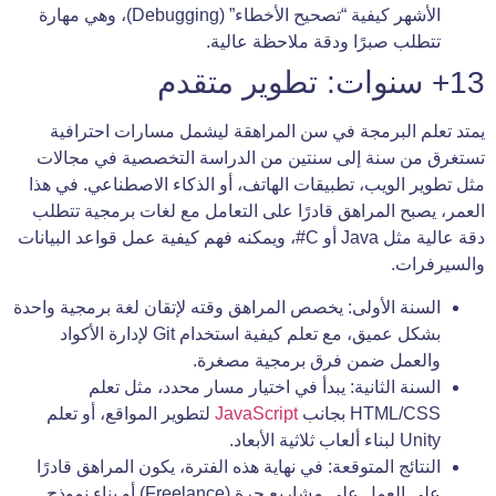
الأشهر كيفية “تصحيح الأخطاء” (Debugging)، وهي مهارة
تتطلب صبرًا ودقة ملاحظة عالية.
13+ سنوات: تطوير متقدم
يمتد تعلم البرمجة في سن المراهقة ليشمل مسارات احترافية
تستغرق من سنة إلى سنتين من الدراسة التخصصية في مجالات
مثل تطوير الويب، تطبيقات الهاتف، أو الذكاء الاصطناعي. في هذا
العمر، يصبح المراهق قادرًا على التعامل مع لغات برمجية تتطلب
دقة عالية مثل Java أو C#، ويمكنه فهم كيفية عمل قواعد البيانات
والسيرفرات.
السنة الأولى: يخصص المراهق وقته لإتقان لغة برمجية واحدة
بشكل عميق، مع تعلم كيفية استخدام Git لإدارة الأكواد
والعمل ضمن فرق برمجية مصغرة.
السنة الثانية: يبدأ في اختيار مسار محدد، مثل تعلم
HTML/CSS بجانب
JavaScript
لتطوير المواقع، أو تعلم
Unity لبناء ألعاب ثلاثية الأبعاد.
النتائج المتوقعة: في نهاية هذه الفترة، يكون المراهق قادرًا
على العمل على مشاريع حرة (Freelance) أو بناء نموذج