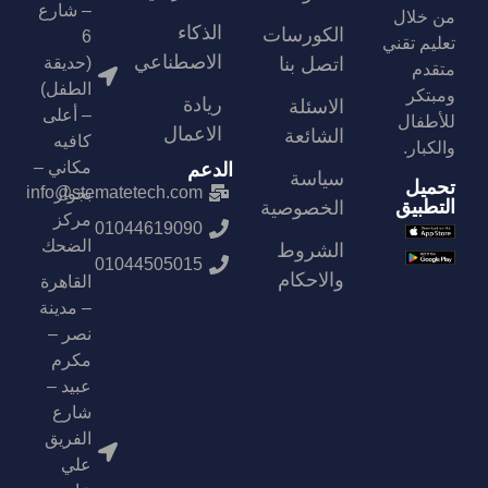
– شارع
من خلال
الذكاء
الكورسات
6
تعليم تقني
الاصطناعي
اتصل بنا
(حديقة
متقدم
الطفل)
ومبتكر
ريادة
الاسئلة
– أعلى
للأطفال
الاعمال
الشائعة
كافيه
والكبار.
مكاني –
الدعم
سياسة
تحميل
info@stematetech.com
بجوار
التطبيق
الخصوصية
مركز
01044619090
الضحك
الشروط
01044505015
والاحكام
القاهرة
– مدينة
نصر –
مكرم
عبيد –
شارع
الفريق
علي