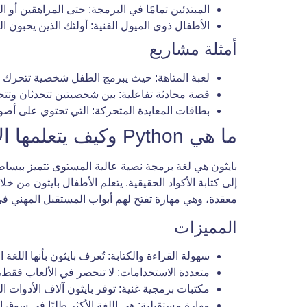
المبتدئين تمامًا في البرمجة: حتى المراهقين أو
الأطفال ذوي الميول الفنية: أولئك الذين يحبو
أمثلة مشاريع
لعبة المتاهة: حيث يبرمج الطفل شخصية تتحرك ل
قصة محادثة تفاعلية: بين شخصيتين تتحدثان وتتح
بطاقات المعايدة المتحركة: التي تحتوي على أصوات 
ما هي Python وكيف يتعلمها الأطفال؟
بايثون هي لغة برمجة نصية عالية المستوى تتميز ببساطة م
إلى كتابة الأكواد الحقيقية. يتعلم الأطفال بايثون من خ
معقدة، وهي مهارة تفتح لهم أبواب المستقبل المهني ف
المميزات
سهولة القراءة والكتابة: تُعرف بايثون بأنها اللغ
متعددة الاستخدامات: لا تنحصر في الألعاب فقط، ب
مكتبات برمجية غنية: توفر بايثون آلاف الأدوات الجاهزة (Libraries) التي تساعد الأطفال على القيام بمهام صعبة
مهارة مستقبلية: هي اللغة الأكثر طلبًا في سوق ا