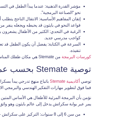
مؤشر القدرة الذهنية: عندما يبدأ الطفل في الت
نحو “الصناعة البرمجية”.
إتقان المفاهيم الأساسية: الانتقال الناجح يتطل
قواعد النحو في بايثون قد يحبطه ويجعله ينفر من
الرغبة في التحدي: الكثير من الأطفال يشعرون ب
كواجب مدرسي جديد.
السرعة في الكتابة: يفضل أن يكون الطفل قد تعو
تنفيذه.
كورسات البرمجة
من Stemate هي مكان طفلك المناسب لتعلم كل ما سبق بدقة وترتيب حسب عمرهم!
توصية Stemate بحسب عمر طفلك
توصي
أكاديمية Stemate
فما فوق لتطوير مهارات التفكير الهندسي والبرمجي الا
نؤمن بأن البرمجة المرئية للأطفال هي الأساس المتين ا
يمر عبر بوابة سكراتش يدخل إلى عالم بايثون وهو واثق 
من سن 6 إلى 8 سنوات: التركيز على سكراتش جونيور (ScratchJr) والمفاهيم الحركية البسيطة، مع دمج الأنشطة البدنية التي تشرح الخوارزميات.