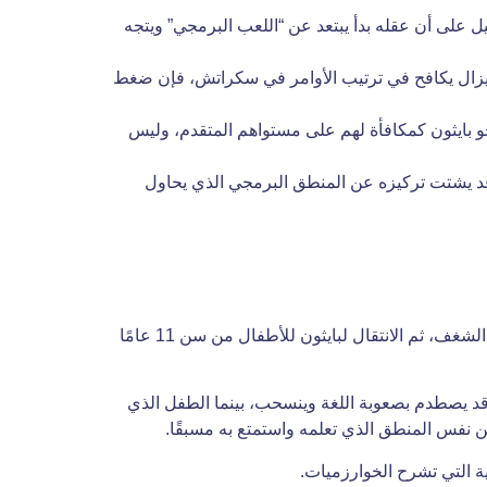
 على أن عقله بدأ يبتعد عن “اللعب البرمجي” ويتجه
لا يزال يكافح في ترتيب الأوامر في سكراتش، فإن ضغط
و بايثون كمكافأة لهم على مستواهم المتقدم، وليس
 قد يشتت تركيزه عن المنطق البرمجي الذي يحاول
باتباع منهج تدرجي يبدأ بسكراتش للأطفال من سن 6 إلى 10 سنوات لبناء “العضلة المنطقية” وتحفيز الشغف، ثم الانتقال لبايثون للأطفال من سن 11 عامًا
 قد يصطدم بصعوبة اللغة وينسحب، بينما الطفل الذي
 نفس المنطق الذي تعلمه واستمتع به مسبقًا.