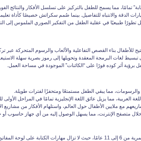
تمامًا، مما يسمح للطفل بالتركيز على تسلسل الأفكار والنتائج الفورية،
مما ينمي مهارات الدقة والانتباه للتفاصيل. بينما صُمم سكراتش خصيصًا كأداة ت
ثل تطورًا طبيعيًا في عقلية الطفل من التفكير الصوري الملموس إلى التف
اتش هو بيئة برمجة رسومية طورتها جامعة MIT، تتيح للأطفال بناء القصص التفاعلية والألعاب وال
ى تبسيط لغات البرمجة المعقدة وتحويلها إلى رموز بصرية سهلة الاستيعاب،
برؤية أثر كوده فورًا على “الكائنات” الموجودة في مساحة العمل.
 والرسومات، مما يبقي الطفل مستمتعًا ومتحفزًا لفترات طويلة.
ة العربية، مما يزيل عائق اللغة الإنجليزية تمامًا في المراحل الأولى لل
م مع ملايين الأطفال حول العالم، واستلهام الأفكار من مشاريع الآخ
خلال متصفح الإنترنت، مما يسهل الوصول إليه من أي جهاز حاسوب أو ج