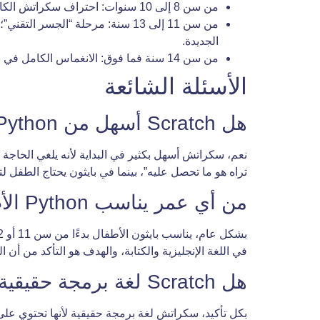
من سن 8 إلى 10 سنوات: احتراف سكراتش الكامل، بناء ألعاب متعددة المستويات، والبدء في فهم كيفية تفاعل الكود مع الصور والأصوات المعقدة.
من سن 11 إلى 13 سنة: مرحلة “ال
الجديدة.
من سن 14 سنة فما فوق: الانغماس الكامل في بايثون المتقدم، تعلم علوم البيانات، تطوير مواقع الويب، والتحضير للمسابقات البرمجية العالمية.
الأسئلة الشائعة
هل Scratch أسهل من Python للأطفال؟
نعم، سكراتش أسهل بكثير في البداية لأنه يلغي الحاجة 
تراه هو ما تحصل عليه”، بينما في بايثون يحتاج الطفل ل
من أي عمر يناسب Python الأطفال؟
في اللغة الإنجليزية والكتابة، والهدف هو التأكد من أن 
هل Scratch لغة برمجة حقيقية؟