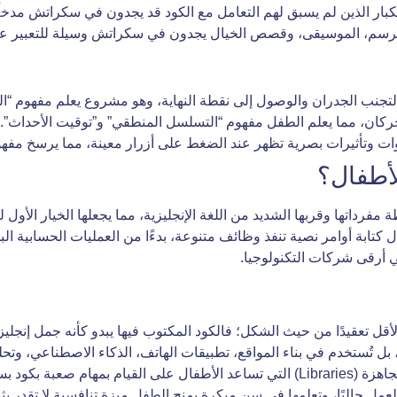
 الكبار الذين لم يسبق لهم التعامل مع الكود قد يجدون في سكراتش مدخ
ن الرسم، الموسيقى، وقصص الخيال يجدون في سكراتش وسيلة للتعبير ع
تجنب الجدران والوصول إلى نقطة النهاية، وهو مشروع يعلم مفهوم “ا
ركان، مما يعلم الطفل مفهوم “التسلسل المنطقي” و”توقيت الأحداث”.
وتأثيرات بصرية تظهر عند الضغط على أزرار معينة، مما يرسخ مفهوم “الأحد
فرداتها وقربها الشديد من اللغة الإنجليزية، مما يجعلها الخيار الأول 
لال كتابة أوامر نصية تنفذ وظائف متنوعة، بدءًا من العمليات الحسابية ا
ي أرقى شركات التكنولوجيا.
ة الأقل تعقيدًا من حيث الشكل؛ فالكود المكتوب فيها يبدو كأنه جمل إنجلي
ل تُستخدم في بناء المواقع، تطبيقات الهاتف، الذكاء الاصطناعي، وتحلي
 بكود بسيط جدًا.
لعمل حاليًا، وتعلمها في سن مبكرة يمنح الطفل ميزة تنافسية لا تقدر بث