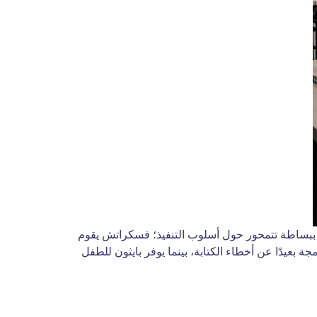
جب أن تسأل سؤالًا مهمًا وهو: ما الفرق بين scratch وpython للأطفال؟ الإجابة ببساطة تتمحور حول أسلوب التنفيذ؛ فسكراتش يقوم
ة بعيدًا عن أخطاء الكتابة، بينما يوفر بايثون للطفل