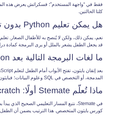
فقط في “واجهة المستخدم”؛ فسكراتش يعرض هذه المف
كلتا الحالتين.
هل يمكن تعليم Python بدون تعلم Scratch أولًا؟
نعم، يمكن ذلك، ولكن لا يُنصح به للأطفال الصغار. تعل
قد يجعل الطفل يشعر بالملل أو يرى البرمجة كمادة در
ما لغات البرمجة التالية بعد Python للأطفال؟
المدمجة، أو التخصص في SQL وعلوم البيانات؛ فبايثون هو “المفتاح العمومي” الذي يسهل تعلم أي لغة أخرى لاحقًا.
ماذا تُعلّم Stemate أولًا: Scratch أم Python؟
في Stemate، نتبع المسار التعليمي الصحيح ا
كورس بايثون المتخصص. هذا الترتيب يضمن أن الطفل ل