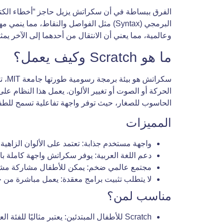
الفرق ببساطة في أن سكراتش يزيل حاجز “أخطاء الكتابة” 
البرمجي (Syntax) مثل الفواصل والنقاط، 
وعالمية، مما يعني أن الانتقال من أحدهما إلى الآخر يم
ما هو Scratch وكيف يعمل؟
سكر
الحركة أو الصوت أو تغيير الألوان. يعمل هذا النظام عل
الحاسوب للصغار، حيث توفر واجهة تفاعلية تسمح للطفل 
المميزات
واجهة مستخدم جذابة: تعتمد على الألوان الزاهية
دعم اللغة العربية: يوفر سكراتش واجهة كاملة باللغ
مجتمع عالمي ضخم: يمكن للأطفال مشاركة مشاريعه
لا يتطلب تثبيت برامج معقدة: يعمل مباشرة من 
مناسب لمن؟
Scratch للأطفال المبتدئين: يعتبر مثاليًا للفئة العمرية من 6 إلى 11 عامًا، حيث لا تزال مهارات الكتابة على لوحة المفاتيح في طور النمو.