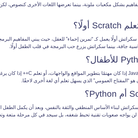
اهيم بشكل مكعبات ملونة، بينما تعرضها اللغات الأخرى كنصوص، لك
م سكراتش أولًا يعمل كـ “تمرين إحماء” للعقل، حيث يبني المفاهيم البرم
اسية جافة، بينما سكراتش يزرع حب البرمجة في قلب الطفل أولًا.
بعد إتقان بايثون، تفتح الأبواب أمام ا
لذي يبدأ بسكراتش لبناء الأساس المنطقي والثقة بالنفس، وبعد أن يكمل الطف
ن يواجه صعوبات تقنية تحبط شغفه، بل سيجد في كل مرحلة متعة وتحدي