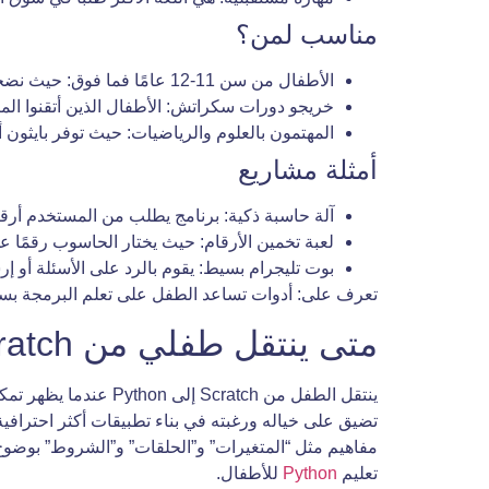
مناسب لمن؟
الأطفال من سن 11-12 عامًا فما فوق: حيث نضجت لديهم مهارات التفكير التجريدي والقدرة على الكتابة السريعة والدقيقة.
خريجو دورات سكراتش: الأطفال الذين أتقنوا الم
المهتمون بالعلوم والرياضيات: حيث توفر بايثون أ
أمثلة مشاريع
آلة حاسبة ذكية: برنامج يطلب من المستخدم أرقا
لعبة تخمين الأرقام: حيث يختار الحاسوب رقمًا عشوا
بوت تليجرام بسيط: يقوم بالرد على الأسئلة أو إ
تعرف على: أدوات تساعد الطفل على تعلم البرمجة بس
متى ينتقل طفلي من Scratch إلى Python؟
ينتقل الطفل من atch
تضيق على خياله ورغبته في بناء تطبيقات أكثر احترافي
مفاهيم مثل “المتغيرات” و”الحلقات” و”الشروط” بوضوح، 
تعليم
Python
للأطفال.