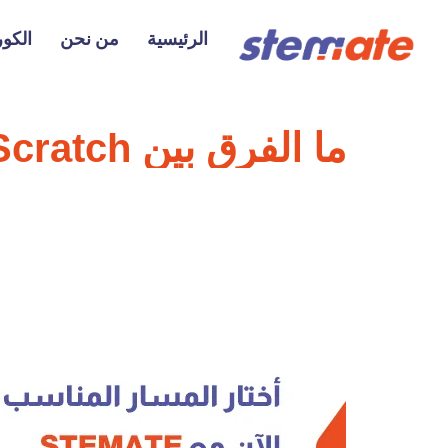
الرئيسية
من نحن
الكو
ما الفرق بين Scratch وPython للأطفال؟ وأيهما يبدأ به طفلك أولًا؟