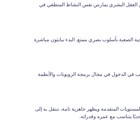
ن العقل البشري يمارس نفس النشاط المنطقي في
جية الصعبة بأسلوب بصري ممتع. البدء ببايثون مباشرة
لطفل لتعلم JavaScript إذا كان مهتمًا بتطوير المواقع والواجهات، أو تعلم C++ إذا كان يرغب في الدخول في مجال برمجة الروبوتات والأنظمة
ل المستويات المتقدمة ويظهر جاهزية تامة، ننتقل به إلى
ًا يتناسب مع عمره وقدراته.