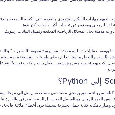
نطق البرمجي ويبحثون عن تحديات أكبر وأدوات أكثر قوة.
دوات مذهلة لحل المسائل الرياضية المعقدة وتمثيل البيانات رسوميًا.
مًا ويقوم بعمليات حسابية معقدة، مما يرسخ مفهوم “المتغيرات” و”المد
ئيًا ويقوم الطفل ببرمجة نظام يعطي تلميحات للمستخدم، مما يعلم “الحلقات
رسال نكت يومية، وهو مشروع يشعر الطفل بالفخر لأنه صنع شيئًا يتفاعل
رعة
Scr إلى Python عندما يظهر تمكنًا تامًا من بناء منطق برمجي معقد دون مساعدة، ويصل 
ة. ليس العمر الزمني هو الفيصل الوحيد، بل النضج المعرفي والقدرة عل
وصار بإمكانه كتابة جمل إنجليزية بسيطة دون أخطاء إملائية فادحة، فه