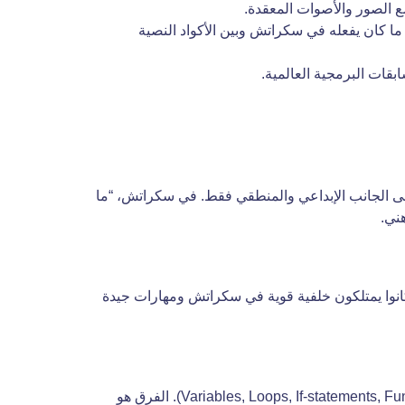
بين ما كان يفعله في سكراتش وبين الأكواد النصية
ز على الجانب الإبداعي والمنطقي فقط. في سكراتش، “ما
هني.
ب بايثون الأطفال بدءًا من سن 11 أو 12 عامًا، ولكن يمكن لبعض الأطفال المتميزين البدء في سن الـ 10 إذا كانوا يمتلكون خلفية قوية في سكراتش ومهارات جيدة
بكل تأكيد، سكراتش لغة برمجة حقيقية لأنها تحتوي على كافة العناصر المنطقية الموجودة في اللغات الاحترافية، مثل (Variables, Loops, If-statements, Functions). الفرق هو