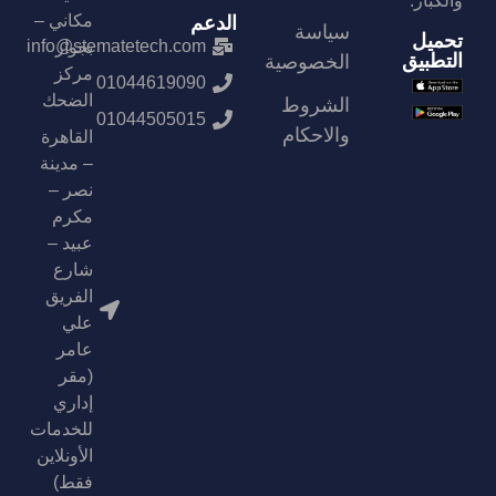
والكبار.
مكاني –
الدعم
سياسة
تحميل
info@stematetech.com
بجوار
التطبيق
الخصوصية
مركز
01044619090
الضحك
الشروط
01044505015
والاحكام
القاهرة
– مدينة
نصر –
مكرم
عبيد –
شارع
الفريق
علي
عامر
(مقر
إداري
للخدمات
الأونلاين
فقط)