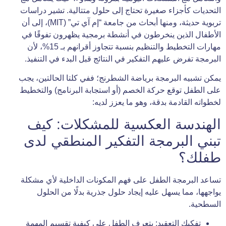
التحديات كأجزاء صغيرة تحتاج إلى حلول متتالية. تشير دراسات
تربوية حديثة، ومنها أبحاث من جامعة “إم آي تي” (MIT)، إلى أن
الأطفال الذين ينخرطون في أنشطة برمجية يظهرون تفوقًا في
مهارات التخطيط والتنظيم بنسبة تتجاوز أقرانهم بـ 15%، لأن
البرمجة تفرض عليهم التفكير في النتائج قبل البدء في التنفيذ.
يمكن تشبيه البرمجة برياضة الشطرنج؛ ففي كلتا الحالتين، يجب
على الطفل توقع حركة الخصم (أو استجابة البرنامج) والتخطيط
لخطواته القادمة بدقة، وهو ما يعزز لديه:
الهندسة العكسية للمشكلات: كيف
تبني البرمجة التفكير المنطقي لدى
طفلك؟
تساعد البرمجة الطفل على فهم المكونات الداخلية لأي مشكلة
يواجهها، مما يسهل عليه إيجاد حلول جذرية بدلًا من الحلول
السطحية.
تفكيك التعقيد: يتعرف الطفل على كيفية تقسيم المهمة