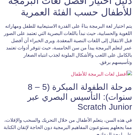
دليل اختيار أفضل لغات البرمجة
للأطفال حسب الفئة العمرية
يتم اختيار لغة البرمجة بناءً على القدرة الاستيعابية للطفل ومهاراته
اللغوية والحسابية، حيث نبدأ باللغات البصرية التي تعتمد على الصور
قبل الانتقال إلى اللغات النصية المعقدة. ويرى الخبراء أن أفضل
عمر لتعلم البرمجة يبدأ من سن الخامسة، حيث تتوفر أدوات تعتمد
بالكامل على اللعب والأشكال الملونة لجذب انتباه الصغار
وتأسيسهم برفق.
مرحلة الطفولة المبكرة (5 – 8
سنوات): التأسيس البصري عبر
Scratch Junior
في هذه السن، يتعلم الأطفال من خلال التحريك والسحب والإفلات،
مما يجعلهم يستوعبون المفاهيم البرمجية دون الحاجة لإتقان الكتابة
على لوحة المفاتيح.