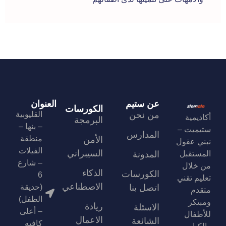
عن ستيم
العنوان
الكورسات
من نحن
القليوبية
أكاديمية
البرمجة
– بنها –
ستيميت –
المدارس
منطقة
الأمن
نبني عقول
الفيلات
السيبراني
المستقبل
المدونة
– شارع
من خلال
الذكاء
الكورسات
6
تعليم تقني
الاصطناعي
اتصل بنا
(حديقة
متقدم
الطفل)
ومبتكر
ريادة
الاسئلة
– أعلى
للأطفال
الاعمال
الشائعة
كافيه