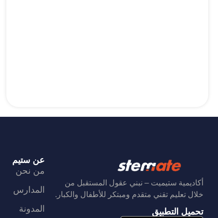
عن ستيم
من نحن
أكاديمية ستيميت – نبني عقول المستقبل من
المدارس
خلال تعليم تقني متقدم ومبتكر للأطفال والكبار.
المدونة
تحميل التطبيق