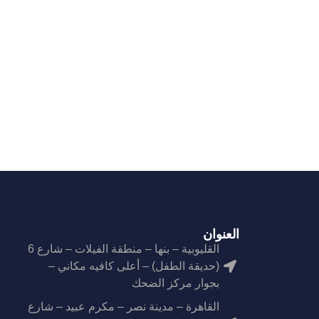
العنوان
القليوبية – بنها – منطقة الفيلات – شارع 6
(حديقة الطفل) – أعلى كافيه مكاني –
بجوار مركز الضحك
القاهرة – مدينة نصر – مكرم عبيد – شارع