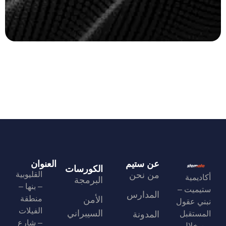
عن ستيم
العنوان
الكورسات
من نحن
القليوبية
أكاديمية
البرمجة
– بنها –
ستيميت –
المدارس
منطقة
الأمن
نبني عقول
الفيلات
السيبراني
المستقبل
المدونة
– شارع
من خلال