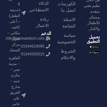
الذكاء
الكورسات
6
تعليم تقني
الاصطناعي
اتصل بنا
(حديقة
متقدم
الطفل)
ومبتكر
ريادة
الاسئلة
– أعلى
للأطفال
الاعمال
الشائعة
كافيه
والكبار.
مكاني –
الدعم
سياسة
تحميل
info@stematetech.com
بجوار
التطبيق
الخصوصية
مركز
01044619090
الضحك
الشروط
01044505015
والاحكام
القاهرة
– مدينة
نصر –
مكرم
عبيد –
شارع
الفريق
علي
عامر