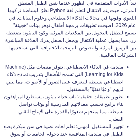
تبدأ الأدوات المتقدمة في الظهور عندما يتقن الطفل المنطق
المرئي، حيث يتم الانتقال لتعلم لغة Python نظرًا لبساطة تركيبها
اللغوي وقوتها في مجالات الذكاء الاصطناعي وعلوم البيانات. في
عام 2026، أصبحت تطبيقات برمجة أطفال توفر بيئات “هجينة”
تسمح للطفل بالتحويل بين المكعبات المرئية وكود البايثون بضغطة
زر، مما يسهل عملية الانتقال ويجعل الطفل يدرك العلاقة المباشرة
بين الرموز المرئية والنصوص البرمجية الاحترافية التي تستخدمها
الشركات العالمية.
مقدمة في الذكاء الاصطناعي: تتوفر منصات مثل (Machine
Learning for Kids) التي تسمح للأطفال بتدريب نماذج ذكاء
اصطناعي بسيطة للتعرف على الصور أو الأصوات، مما يبني
لديهم “وعيًا تقنيًا” بالمستقبل.
تطوير تطبيقات حقيقية: باستخدام بايثون، يستطيع المراهقون
بناء برامج تحسب معدلاتهم المدرسية أو بوتات تواصل
بسيطة، مما يمنحهم شعورًا بالقدرة على الإنتاج التقني
الفعلي.
تجهيز للمستقبل المهني: تعلم لغات نصية في سن مبكرة يضع
الطفل في مقدمة المنافسة عند دخوله الجامعات أو سوق