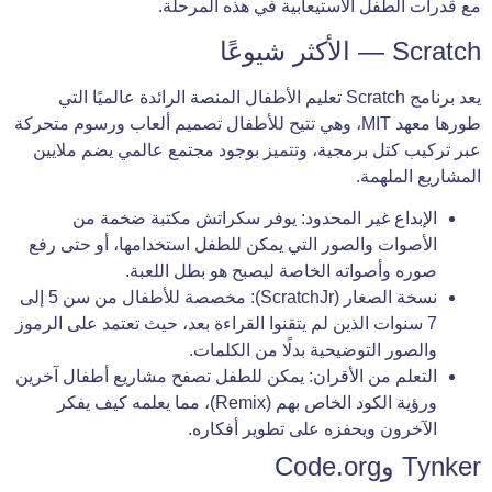
مع قدرات الطفل الاستيعابية في هذه المرحلة.
Scratch — الأكثر شيوعًا
يعد برنامج Scratch تعليم الأطفال المنصة الرائدة عالميًا التي
طورها معهد MIT، وهي تتيح للأطفال تصميم ألعاب ورسوم متحركة
عبر تركيب كتل برمجية، وتتميز بوجود مجتمع عالمي يضم ملايين
المشاريع الملهمة.
الإبداع غير المحدود: يوفر سكراتش مكتبة ضخمة من
الأصوات والصور التي يمكن للطفل استخدامها، أو حتى رفع
صوره وأصواته الخاصة ليصبح هو بطل اللعبة.
نسخة الصغار (ScratchJr): مخصصة للأطفال من سن 5 إلى
7 سنوات الذين لم يتقنوا القراءة بعد، حيث تعتمد على الرموز
والصور التوضيحية بدلًا من الكلمات.
التعلم من الأقران: يمكن للطفل تصفح مشاريع أطفال آخرين
ورؤية الكود الخاص بهم (Remix)، مما يعلمه كيف يفكر
الآخرون ويحفزه على تطوير أفكاره.
Tynker وCode.org