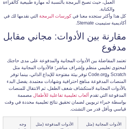
العمل، حيث تصبح البرمجة بالنسبة له مهارة طبيعية كالقراءة
والكتابة.
كل هذا وأكثر ستجده معنا في
كورسات البرمجة
التي نقدمها لك في
أكاديمية ستيميت Stemate.
مقارنة بين الأدوات: مجاني مقابل
مدفوع
تعتمد المفاضلة بين الأدوات المجانية والمدفوعة على مدى حاجتك
لمحتوى تعليمي منظم وإشراف مباشر؛ فالأدوات المجانية مثل
Scratch وCode.org توفر بيئة مفتوحة للإبداع الذاتي، بينما توفر
المنصات المدفوعة مناهج احترافية وشهادات معتمدة. يفضل البدء
بالأدوات المجانية لاستكشاف شغف الطفل، ثم الانتقال للمنصات
المدفوعة التي تقدم
ألعاب تعليمية تفاعلية للأطفال
مصممة
بواسطة خبراء تربويين لضمان تحقيق نتائج تعليمية محددة في وقت
قياسي وبأقل قدر من التشتت.
الأدوات المجانية (مثل
الأدوات المدفوعة (مثل
وجه