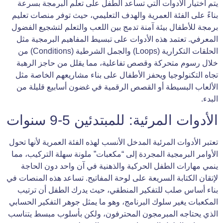
يتم اختيار الأدوات التي تساعد الطفل على تعلم البرمجة بسرعة
بناءً على الفئة العمرية والهدف التعليمي، حيث توفر منصات تعليم
برمجة للأطفال بيئة آمنة تدمج بين اللعب والتعلم لتشجيع الفضول
المعرفي. تعتمد هذه الأدوات على تبسيط المفاهيم البرمجية مثل
الحلقات التكرارية (Loops) والجمل الشرطية (Conditions) من
خلال رسوم متحركة وقصص تفاعلية، مما يقلل من حاجز الرهبة
تجاه التكنولوجيا ويحفز الأطفال على بناء مشاريعهم الخاصة مثل
الألعاب البسيطة أو القصص الرقمية في غضون أسابيع قليلة من
البدء.
الأدوات المرئية: للمبتدئين 5-9 سنوات
تعتبر الأدوات المرئية المدخل الأنسب لهذه الفئة العمرية لأنها تحول
الأوامر البرمجية المجردة إلى “مكعبات” ملونة سهلة التركيب، مما
ينمي مهارات الطفل الحركية والذهنية في آن واحد دون الحاجة
لإتقان الكتابة السريعة على لوحة المفاتيح. تساعد هذه المنصات في
بناء أساس صلب للتفكير المنطقي، حيث يدرك الطفل أن ترتيب
المكعبات يغير سلوك البرنامج، وهو ما يمثل جوهر التفكير الحسابي
الذي يحتاجه المبرمجون المحترفون، ولكن بأسلوب مبسط يتناسب