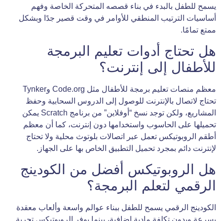
يسمح للطفل بالبدء في بناء قصصه المتحركة الخاصة وفهم
أساسيات الترتيب المنطقي للأوامر في وقت قصير جدًا وبشكل
ممتع تمامًا.
هل تحتاج أدوات تعليم البرمجة
للأطفال إلى إنترنت؟
معظم منصات تعليم برمجة للأطفال مثل Code.org وTynker
تحتاج لاتصال بالإنترنت للوصول إلى الدروس السحابية وحفظ
المشاريع، ولكن توجد نسخ “أوفلاين” من برنامج Scratch يمكن
تحميلها على الحاسوب واستخدامها دون إنترنت، كما أن معظم
أطقم الروبوتيكس تعمل عبر اتصالات بلوتوث محلية ولا تحتاج
لإنترنت دائم بمجرد تحميل التطبيق الخاص بها على الجهاز.
هل الروبوتيكس أفضل من الكودينج
الرقمي لتعلم البرمجة؟
الكودينج الرقمي يسمح للطفل ببناء عوالم واسعة وألعاب معقدة
بسرعة وبدون تكلفة مادية إضافية، بينما يوفر الروبوتيكس تجربة