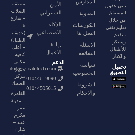
المدارس
منطقة
الأمن
نبني عقول
الفيلات
السيبراني
المستقبل
المدونة
– شارع
من خلال
الذكاء
الكورسات
6
تعليم تقني
الاصطناعي
اتصل بنا
(حديقة
متقدم
الطفل)
ومبتكر
ريادة
الاسئلة
– أعلى
للأطفال
الاعمال
الشائعة
كافيه
والكبار.
مكاني –
الدعم
سياسة
تحميل
info@stematetech.com
بجوار
التطبيق
الخصوصية
مركز
01044619090
الضحك
الشروط
01044505015
والاحكام
القاهرة
– مدينة
نصر –
مكرم
عبيد –
شارع