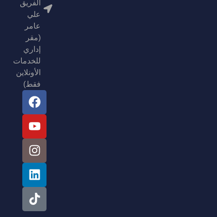
الفريق
علي
عامر
(مقر
إداري
للخدمات
الأونلاين
فقط)