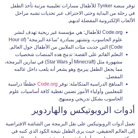
توفر منصة Tynker للأطفال مسارات تعليمية مرتبة تأخذ الطفل
في رحلة من البداية وحتى الاحتراف عبر تحديات تشبه مراحل
الألعاب الإلكترونية المفضلة لديهم.
Code.org للأطفال: هي مؤسسة غير ربحية تهدف لنشر
علوم الحاسوب، وتشتهر بمبادرة “ساعة البرمجة” (Hour of
Code) التي جذبت مئات الملايين من الأطفال حول العالم.
التعلم القائم على القصة: تدمج هذه المنصات شخصيات
مشهورة مثل (Minecraft أو Star Wars) في تمارين البرمجة،
مما يجعل الطفل يبرمج وهو يشعر أنه يلعب داخل عالمه
المفضل.
المناهج الدراسية المتكاملة: توفر
Code.org
خططًا دراسية
للمعلمين وأولياء الأمور تضمن تغطية كافة أساسيات علوم
الحاسوب بشكل تدريجي وممنهج.
أدوات الروبوتيكس والهاردوير
تعمل أدوات الروبوتيكس على نقل البرمجة من الشاشة الافتراضية
إلى العالم الحقيقي، حيث يرى الطفل نتيجة الكود الذي كتبه في