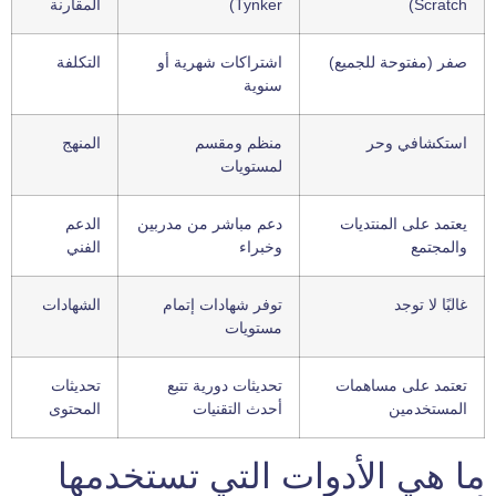
Scratch)
Tynker)
المقارنة
صفر (مفتوحة للجميع)
اشتراكات شهرية أو
التكلفة
سنوية
استكشافي وحر
منظم ومقسم
المنهج
لمستويات
يعتمد على المنتديات
دعم مباشر من مدربين
الدعم
والمجتمع
وخبراء
الفني
غالبًا لا توجد
توفر شهادات إتمام
الشهادات
مستويات
تعتمد على مساهمات
تحديثات دورية تتبع
تحديثات
المستخدمين
أحدث التقنيات
المحتوى
ما هي الأدوات التي تستخدمها