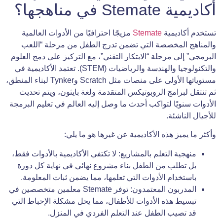
أكاديمية Stemate في مناهجها؟
تستخدم أكاديمية
Stemate
مزيجًا احترافيًا من الأدوات العالمية
والمناهج المخصصة التي تضمن تدرج الطفل من مرحلة “اللعب
البرمجي” إلى مرحلة “الابتكار التقني”، مع التركيز على دمج العلوم
والتكنولوجيا والهندسة والرياضيات (STEM). تعتمد الأكاديمية في
مستوياتها الأولى على منصات مثل Scratch وTynker لبناء المنطق،
ثم تنتقل لبرامج الروبوتيكس المتقدمة ولغة بايثون، ويتم تحديث
الأدوات سنويًا لتواكب أحدث ما وصل إليه العالم في تعليم البرمجة
للأجيال الناشئة.
وأكثر ما يميز هذه الأكاديمية عن غيرها هو ما يلي:
منهجية التعلم بالمشاريع: لا تكتفي الأكاديمية بالأدوات فقط،
بل تطلب من الطفل بناء مشروع نهائي في نهاية كل دورة
باستخدام الأدوات التي تعلمها، مما يضمن ثبات المعلومة.
المدربون المعتمدون: توفر Stemate معلمين متخصصين في
تبسيط هذه الأدوات للأطفال، مما يحل مشكلة الإحباط التي
قد تصيب الطفل عند التعلم الفردي في المنزل.