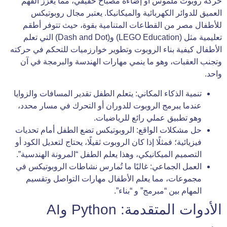
حركة روبوت ملموس أو إضاءة مصباح حقيقي، مما يعزز الفهم
العميق للدوائر الكهربائية والميكانيكا. يعتبر مجال روبوتيكس
للأطفال مصر من القطاعات المتنامية بقوة، حيث تتوفر أطقم
تعليمية مثل (LEGO Education) و(Dash and Dot) التي تعلم
الأطفال كيفية بناء الروبوت وتطوير خوارزميات للتحكم في حركته
وتجنب العقبات، وهو ما ينمي مهارات الهندسة والبرمجة في آن
واحد.
تنمية الذكاء المكاني: يتعلم الطفل تقدير المسافات والزوايا
عندما يبرمج الروبوت للدوران أو التحرك في مسار محدد،
وهو تطبيق عملي رائع للرياضيات.
حل مشكلات الواقع: الروبوتيكس تضع الطفل أمام تحديات
فيزيائية؛ فمثلًا إذا كان الروبوت ثقيلًا، يحتاج لتعديل الكود أو
التصميم الميكانيكي، وهذا يعلم الطفل “المرونة الهندسية”.
العمل الجماعي: غالبًا ما تُمارس نشاطات الروبوتيكس في
مجموعات، مما يعلم الأطفال مهارات التواصل وتقسيم
المهام بين “مبرمج” و “بناء”.
الأدوات المتقدمة: Python وAI